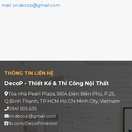
mail: vn.decop@gmail.com
THÔNG TIN LIÊN HỆ
DecoP - Thiết Kế & Thi Công Nội Thất
Tòa nhà Pearl Plaza, 561A Điện Biên Phủ, P.25,
Q.Bình Thạnh, TP.HCM Ho Chi Minh City, Vietnam
0941 505 635
vn.decop@gmail.com
fb.com/DecoPInterior/