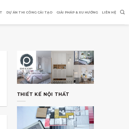
ẤT
DỰ ÁN THI CÔNG CẢI TẠO
GIẢI PHÁP & XU HƯỚNG
LIÊN HỆ
THIẾT KẾ NỘI THẤT